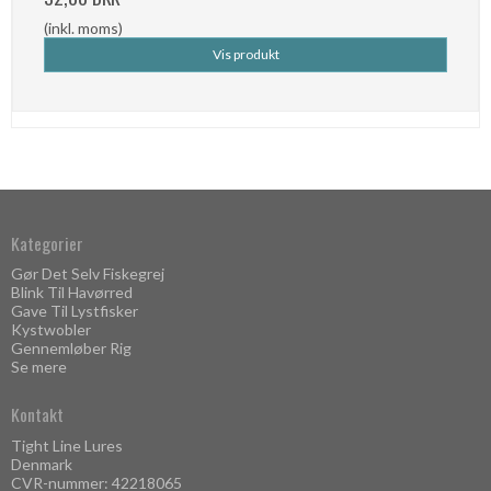
(inkl. moms)
Vis produkt
Kategorier
Gør Det Selv Fiskegrej
Blink Til Havørred
Gave Til Lystfisker
Kystwobler
Gennemløber Rig
Se mere
Kontakt
Tight Line Lures
Denmark
CVR-nummer: 42218065