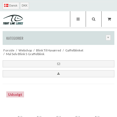
Dansk
DKK
KATEGORIER
Forside
/
Webshop
/
Blink Til Havørred
/
Gaffelblinket
/
Mal Selv Blink 5 Graffelblink
Udsolgt