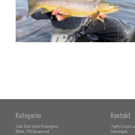
Kategorier
Kontakt
Gør Det Selv Fiskegrej
Tight Line L
Blink Til Havørred
Denmark