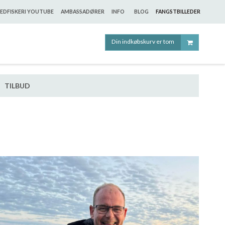
EDFISKERI YOUTUBE
AMBASSADØRER
INFO
BLOG
FANGSTBILLEDER
Din indkøbskurv er tom
TILBUD