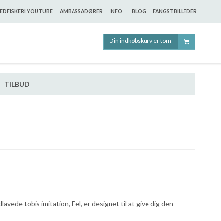
EDFISKERI YOUTUBE
AMBASSADØRER
INFO
BLOG
FANGSTBILLEDER
Din indkøbskurv er tom
TILBUD
ede tobis imitation, Eel, er designet til at give dig den