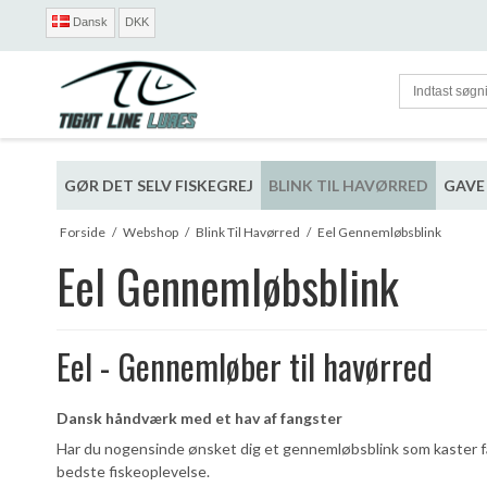
Dansk
DKK
GØR DET SELV FISKEGREJ
BLINK TIL HAVØRRED
GAVE 
Forside
/
Webshop
/
Blink Til Havørred
/
Eel Gennemløbsblink
Eel Gennemløbsblink
Eel - Gennemløber til havørred
Dansk håndværk med et hav af fangster
Har du nogensinde ønsket dig et gennemløbsblink som kaster fanta
bedste fiskeoplevelse.