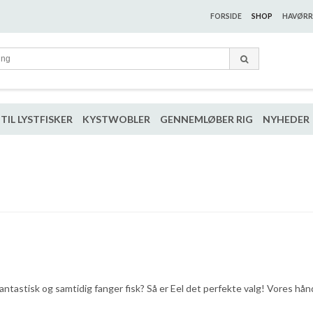
FORSIDE
SHOP
HAVØRR
TIL LYSTFISKER
KYSTWOBLER
GENNEMLØBER RIG
NYHEDER
stisk og samtidig fanger fisk? Så er Eel det perfekte valg! Vores håndlav