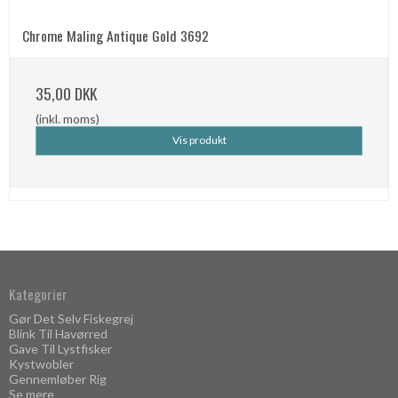
Chrome Maling Antique Gold 3692
35,00 DKK
(inkl. moms)
Vis produkt
Kategorier
Gør Det Selv Fiskegrej
Blink Til Havørred
Gave Til Lystfisker
Kystwobler
Gennemløber Rig
Se mere