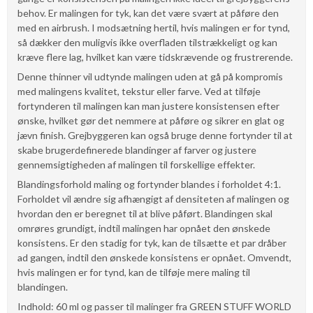
behov. Er malingen for tyk, kan det være svært at påføre den
med en airbrush. I modsætning hertil, hvis malingen er for tynd,
så dækker den muligvis ikke overfladen tilstrækkeligt og kan
kræve flere lag, hvilket kan være tidskrævende og frustrerende.
Denne thinner vil udtynde malingen uden at gå på kompromis
med malingens kvalitet, tekstur eller farve. Ved at tilføje
fortynderen til malingen kan man justere konsistensen efter
ønske, hvilket gør det nemmere at påføre og sikrer en glat og
jævn finish. Grejbyggeren kan også bruge denne fortynder til at
skabe brugerdefinerede blandinger af farver og justere
gennemsigtigheden af ​​malingen til forskellige effekter.
Blandingsforhold maling og fortynder blandes i forholdet 4:1.
Forholdet vil ændre sig afhængigt af densiteten af ​​malingen og
hvordan den er beregnet til at blive påført. Blandingen skal
omrøres grundigt, indtil malingen har opnået den ønskede
konsistens. Er den stadig for tyk, kan de tilsætte et par dråber
ad gangen, indtil den ønskede konsistens er opnået. Omvendt,
hvis malingen er for tynd, kan de tilføje mere maling til
blandingen.
Indhold: 60 ml og passer til malinger fra GREEN STUFF WORLD