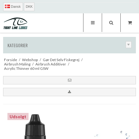
Dansk
DKK
KATEGORIER
Forside
/
Webshop
/
Gør Det Selv Fiskegrej
/
Airbrush Maling
/
Airbrush Additiver
/
Acrylic Thinner 60 ml GSW
Udsolgt