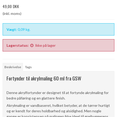
49,00 DKK
(inkl. moms)
Vægt:
0,09
kg.
Lagerstatus:
Ikke på lager
Beskrivelse
Tags
Fortynder til akrylmaling 60 ml fra GSW
Denne akrylfortynder er designet til at fortynde akrylmaling for
bedre påføring og en glattere finish.
Akrylmaling er vandbaseret, hvilket betyder, at de tørrer hurtigt
og er kendt for deres holdbarhed og alsidighed. Men nogle
gange er konsistensen på ​​malingen ikke ideel til grejbyggerens