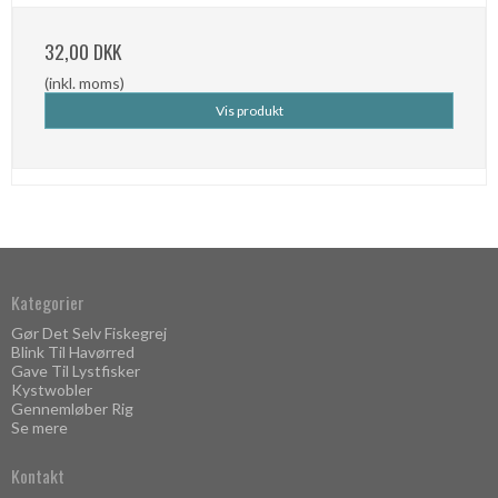
32,00 DKK
(inkl. moms)
Vis produkt
Kategorier
Gør Det Selv Fiskegrej
Blink Til Havørred
Gave Til Lystfisker
Kystwobler
Gennemløber Rig
Se mere
Kontakt